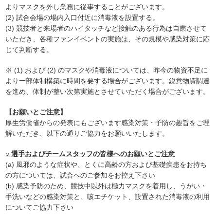
よりマスクを外し業務に従事することがございます。
(2) 試合会場の場内入口付近に消毒液を設置する。
(3) 競技者と来場者のハイタッチなど接触のある行為は自粛させて
いただき、各種ファンイベントの実施は、その規模や感染対策に応
じて判断する。
※ (1) および (2) のマスクや消毒液については、昨今の物資不足に
より一部体制構築に時間を要する場合がございます。鋭意物資調達
を進め、体制が整い次第実施とさせていただく場合がございます。
【お願いとご注意】
厚生労働省からの発表にもございます感染対策・予防の趣旨をご理
解いただき、以下の通りご協力をお願いいたします。
○ 選手およびチームスタッフの皆様へのお願いとご注意
(a) 風邪のような症状や、とくに高齢の方および基礎疾患をお持ち
の方については、試合へのご参加をお控え下さい
(b) 感染予防のため、競技中以外は極力マスクを着用し、うがい・
手洗いなどの感染対策と、咳エチケット、設置された消毒液の利用
についてご協力下さい