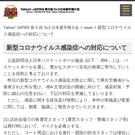
>
>
新型コロナウイル
Yahoo! JAPAN 第 5 回 3x3 日本選手権大会
news
ス感染症への対応について
新型コロナウイルス感染症への対応について
公益財団法人日本バスケットボール協会 (以下「 JBA 」) は、バ
スケットボールを通じ、豊かなスポーツ文化の発展に寄与していく
ことを役割と考えております。
昨日の新型コロナウイルス感染拡大防止に関して厚生労働省から
発表された件を受け、JBA 主管試合の開催に向けて、感染対策・予
防に細心の注意を払い、下記の対応を実施してまいります。
ただし、感染に関する状況及び情勢により、本件の実施及び変更
に関しては、都度、協議しご報告させていただきます。
(1) 試合会場での各運営スタッフ (運営スタッフ・警備スタッフ等)
は興行時において、マスクを必着とする。
※ただし、コート周辺における進行・競技の担当スタッフは場合に