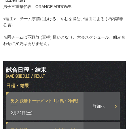
【出場辞退】
男子三重県代表 ORANGE ARROWS
<理由> チーム事情における、やむを得ない理由による (※内容非
公表)
※同チームは不戦敗 (棄権) 扱いとなり、大会スケジュール、組み合
わせに変更はありません。
試合日程・結果
日程・結果
男女 決勝トーナメント 1回戦・2回戦
詳細へ
2月22日(土)